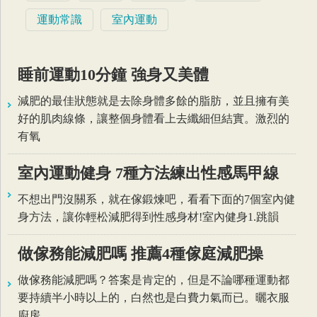
運動常識
室內運動
睡前運動10分鐘 強身又美體
減肥的最佳狀態就是去除身體多餘的脂肪，並且擁有美
好的肌肉線條，讓整個身體看上去纖細但結實。激烈的
有氧
室內運動健身 7種方法練出性感馬甲線
不想出門沒關系，就在傢鍛煉吧，看看下面的7個室內健
身方法，讓你輕松減肥得到性感身材!室內健身1.跳韻
做傢務能減肥嗎 推薦4種傢庭減肥操
做傢務能減肥嗎？答案是肯定的，但是不論哪種運動都
要持續半小時以上的，白然也是白費力氣而已。曬衣服
廚房