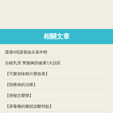
相關文章
護發6招讓發絲永葆年輕
自檢乳房 警惕胸部健康5大誤區
【可樂加味精什麼效果】
【頸椎病的治療】
【便秘怎麼辦】
【尿毒癥的癥狀診斷特點】