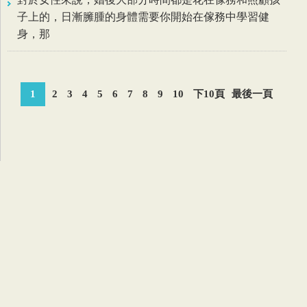
子上的，日漸臃腫的身體需要你開始在傢務中學習健
身，那
1
2
3
4
5
6
7
8
9
10
下10頁
最後一頁