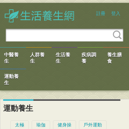
註冊
登入
中醫養
人群養
生活養
疾病調
養生膳
生
生
生
養
食
運動養
生
運動養生
太極
瑜伽
健身操
戶外運動