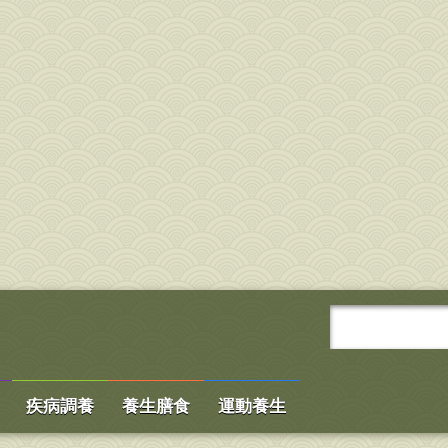
疾病調養
養生膳食
運動養生