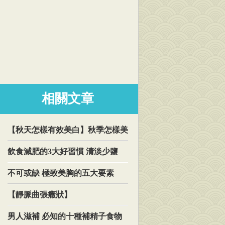
相關文章
【秋天怎樣有效美白】秋季怎樣美
飲食減肥的3大好習慣 清淡少鹽
不可或缺 極致美胸的五大要素
【靜脈曲張癥狀】
男人滋補 必知的十種補精子食物