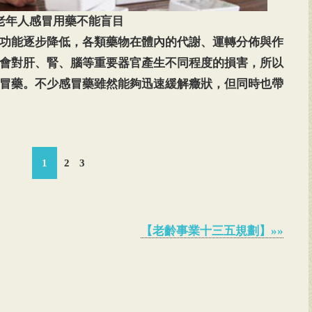
老年人感冒用藥不能盲目
功能逐步降低，各類藥物在體內的代謝、運轉分佈與作
會對肝、腎、腦等重要器官產生不同程度的損害，所以
冒藥。不少感冒藥雖然能夠迅速緩解癥狀，但同時也帶
1
2
3
【老齡事業十三五規劃】»»