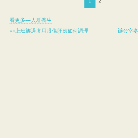
1
2
看更多---人群養生
««上班族過度用眼傷肝應如何調理
辦公室冬