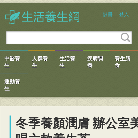
註冊
登入
中醫養
人群養
生活養
疾病調
養生膳
生
生
生
養
食
運動養
生
冬季養顏潤膚 辦公室