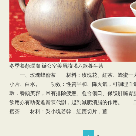
冬季養顏潤膚 辦公室美眉該喝六款養生茶
一、玫瑰蜂蜜茶 材料：玫瑰花、紅茶、蜂蜜一大
小片、白水。 功效：性質平和、降火氣，可調理血
環，養顏美容，且有排除疲憊、愈合傷口、保護肝臟胃
飲用亦有助促進新陳代謝，起到減肥消脂的作用。 
蜜茶 材料：梨小塊若幹，紅棗切片，薑