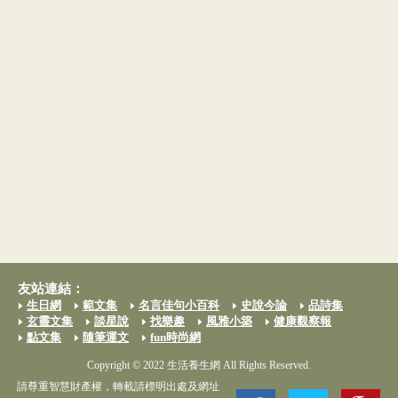
友站連結：
生日網
範文集
名言佳句小百科
史說今論
品詩集
玄靈文集
談星說
找樂趣
風雅小築
健康觀察報
點文集
隨筆運文
fun時尚網
Copyright © 2022 生活養生網 All Rights Reserved.
請尊重智慧財產權，轉載請標明出處及網址