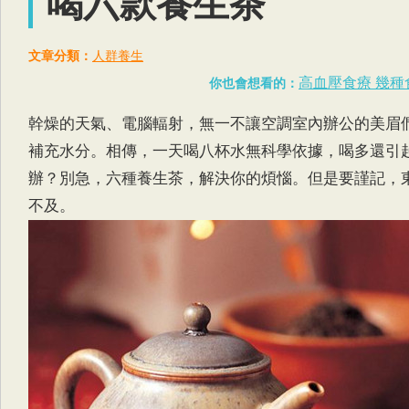
喝六款養生茶
文章分類：
人群養生
高血壓食療 幾
你也會想看的：
幹燥的天氣、電腦輻射，無一不讓空調室內辦公的美眉
補充水分。相傳，一天喝八杯水無科學依據，喝多還引
辦？別急，六種養生茶，解決你的煩惱。但是要謹記，
不及。