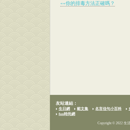
««你的排毒方法正確嗎？
友站連結：
生日網
範文集
名言佳句小百科
fun時尚網
Copyright © 2022 生活