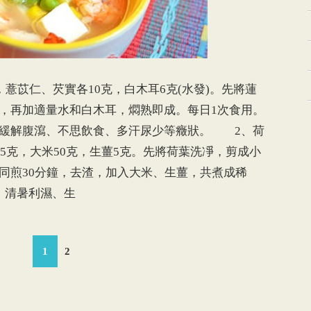
苡仁、芡實各10克，白木耳6克(水發)。先將蓮
，再加適量水和白木耳，燜熟即成。每日1次食用。
可緩解腹瀉、不思飲食、多汗尿少等癥狀。 2、荷
5克，大米50克，生薑5克。先將荷葉洗凈，剪成小
同煎30分鐘，去渣，加入大米、生薑，共煮成稀
：清暑利濕、生
1
2