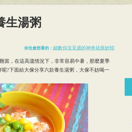
養生湯粥
細數你沒見過的神奇祛斑妙招
你也會想看的：
難當，在這高溫情況下，非常容易中暑，那麼夏季
好呢?下面給大傢分享六款養生湯粥，大傢不妨喝一