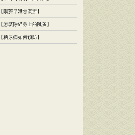
【陽萎早泄怎麼辦】
【怎麼除貓身上的跳蚤】
【糖尿病如何預防】