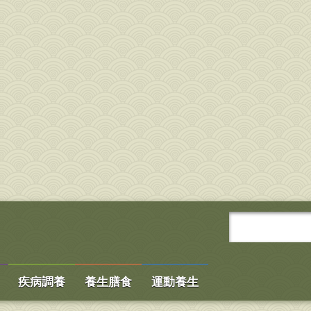
疾病調養
養生膳食
運動養生