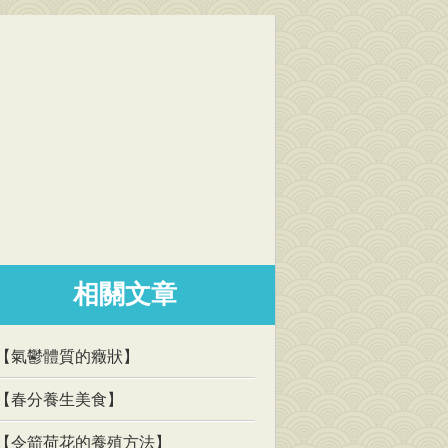
相關文章
【氣鬱體質的癥狀】
【春分養生美食】
【令箭荷花的養殖方法】