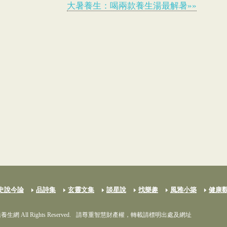
大暑養生：喝兩款養生湯最解暑»»
史說今論
品詩集
玄靈文集
談星說
找樂趣
風雅小築
健康
養生網 All Rights Reserved.
請尊重智慧財產權，轉載請標明出處及網址