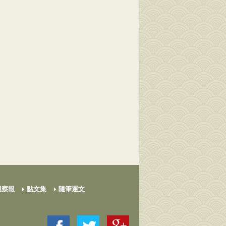
觀察報
點文集
隨筆運文