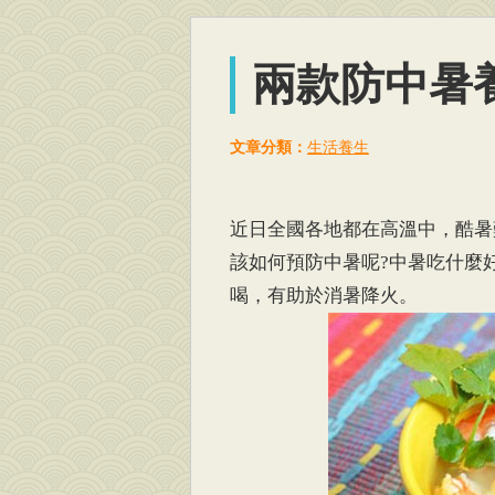
兩款防中暑
文章分類：
生活養生
近日全國各地都在高溫中，酷暑
該如何預防中暑呢?中暑吃什麼
喝，有助於消暑降火。