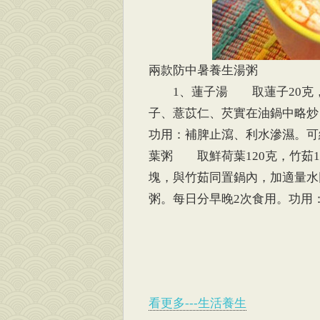
兩款防中暑養生湯粥
1、蓮子湯 取蓮子20克，薏
子、薏苡仁、芡實在油鍋中略炒
功用：補脾止瀉、利水滲濕。
葉粥 取鮮荷葉120克，竹茹1
塊，與竹茹同置鍋內，加適量水
粥。每日分早晚2次食用。功用
看更多---生活養生