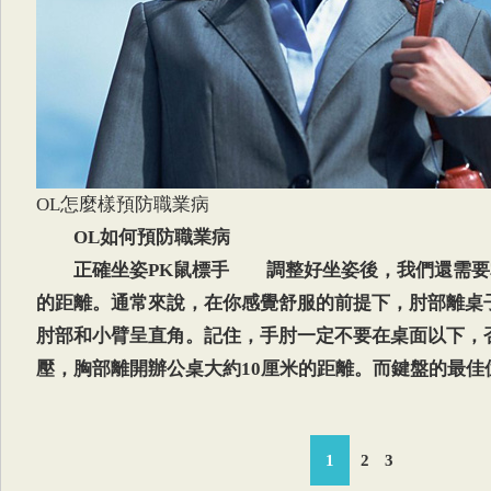
OL怎麼樣預防職業病
OL如何預防職業病
正確坐姿PK鼠標手 調整好坐姿後，我們還需要
的距離。通常來說，在你感覺舒服的前提下，肘部離桌
肘部和小臂呈直角。記住，手肘一定不要在桌面以下，
壓，胸部離開辦公桌大約10厘米的距離。而鍵盤的最佳
1
2
3