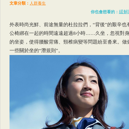
文章分類：
人群養生
緩解
你也會想看的：
外表時尚光鮮、前途無量的杜拉拉們，“背後”的艱辛也
公椅綁在一起的時間遠遠超過8小時……久坐，忽視對
的坐姿，使得腰酸背痛、頸椎病變等問題紛至沓來。做
一些關於坐的“潛規則”。