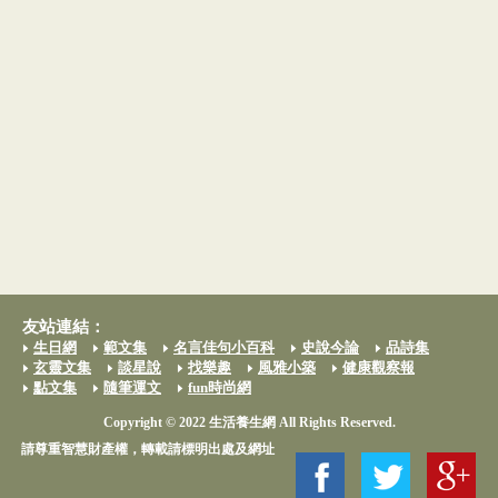
友站連結：
生日網
範文集
名言佳句小百科
史說今論
品詩集
玄靈文集
談星說
找樂趣
風雅小築
健康觀察報
點文集
隨筆運文
fun時尚網
Copyright © 2022 生活養生網 All Rights Reserved.
請尊重智慧財產權，轉載請標明出處及網址