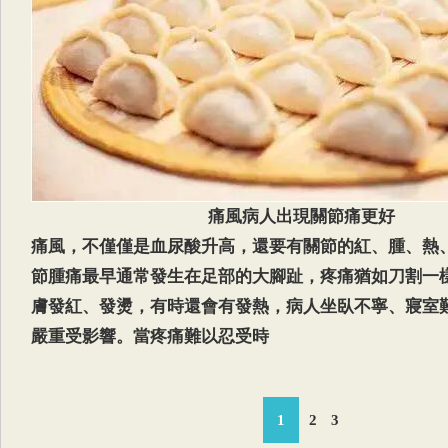
痛風病人出現關節痛更好
痛風，不僅僅是血尿酸升高，還要有關節的紅、腫、熱
節腫痛最早通常發生在足部的大腳趾，疼痛猶如刀割一
膚發紅、發燙，有時還會有發熱，病人坐臥不寧、寢室
嚴重受影響。當疼痛難以忍受時
1
2
3