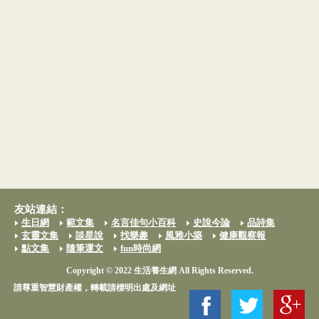
友站連結：
生日網
範文集
名言佳句小百科
史說今論
品詩集
玄靈文集
談星說
找樂趣
風雅小築
健康觀察報
點文集
隨筆運文
fun時尚網
Copyright © 2022 生活養生網 All Rights Reserved.
請尊重智慧財產權，轉載請標明出處及網址