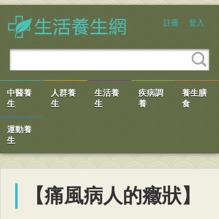
註冊
登入
中醫養
人群養
生活養
疾病調
養生膳
生
生
生
養
食
運動養
生
【痛風病人的癥狀】