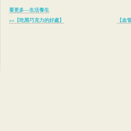
看更多---生活養生
««【吃黑巧克力的好處】
【血管