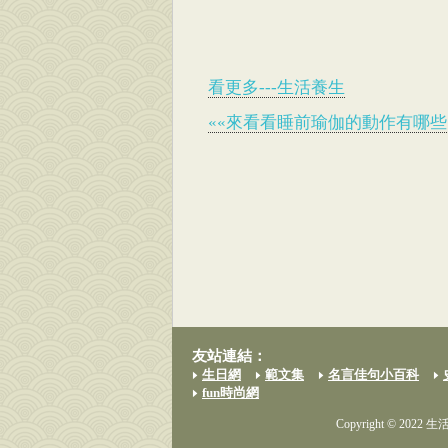
看更多---生活養生
««來看看睡前瑜伽的動作有哪些
友站連結：
生日網
範文集
名言佳句小百科
fun時尚網
Copyright © 2022 生活