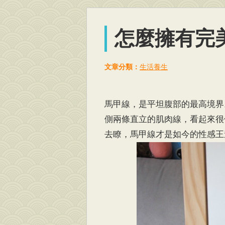
怎麼擁有完
文章分類：
生活養生
馬甲線，是平坦腹部的最高境界
側兩條直立的肌肉線，看起來很
去瞭，馬甲線才是如今的性感王