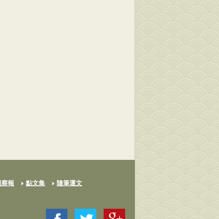
觀察報
點文集
隨筆運文