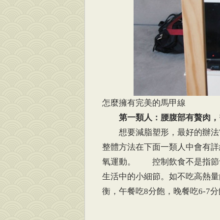
怎麼擁有完美的馬甲線
第一類人：腰腹部有贅肉，
想要減脂塑形，最好的辦法當
整體方法在下面一類人中會有詳
氧運動。 控制飲食不是指節
生活中的小細節。如不吃高熱量
衡，午餐吃8分飽，晚餐吃6-