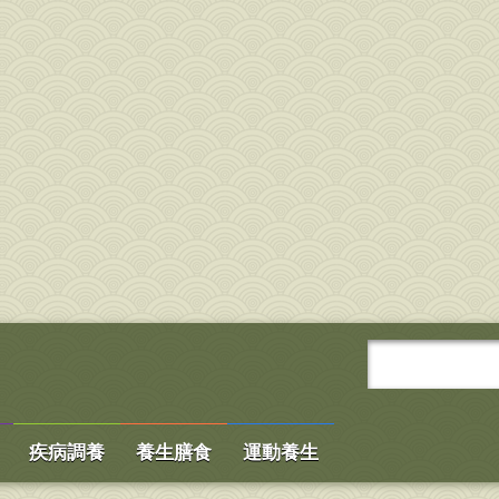
疾病調養
養生膳食
運動養生