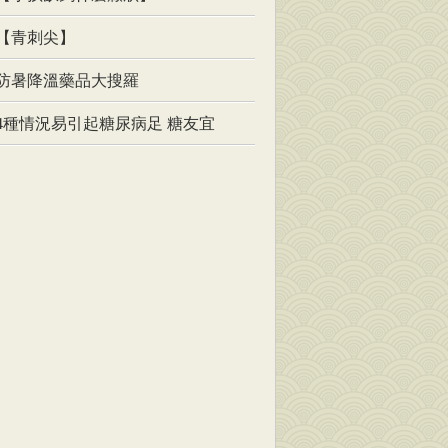
【青刺尖】
防暑降溫藥品大搜羅
4種情況易引起糖尿病足 糖友宜