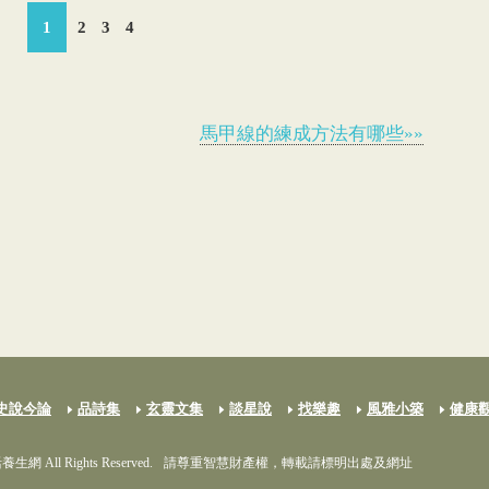
1
2
3
4
馬甲線的練成方法有哪些»»
史說今論
品詩集
玄靈文集
談星說
找樂趣
風雅小築
健康
養生網 All Rights Reserved.
請尊重智慧財產權，轉載請標明出處及網址