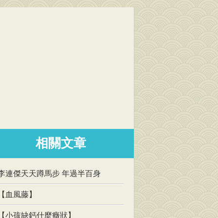
相關文章
李連傑天天蹲馬步 年過半百身
【血風藤】
【小孩缺鈣什麼癥狀】