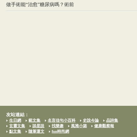
做手術能“治愈”糖尿病嗎？術前
友站連結：
生日網
範文集
名言佳句小百科
史說今論
品詩集
玄靈文集
談星說
找樂趣
風雅小築
健康觀察報
點文集
隨筆運文
fun時尚網