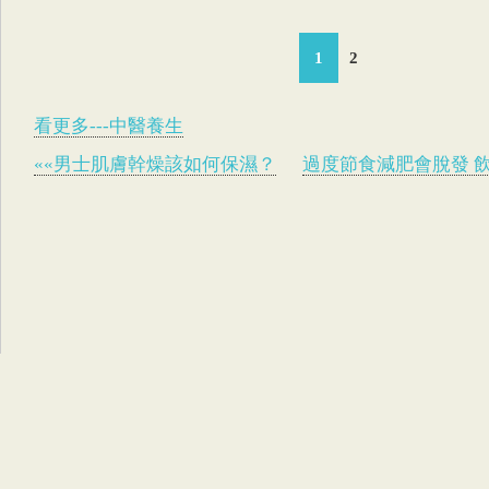
1
2
看更多---中醫養生
««男士肌膚幹燥該如何保濕？
過度節食減肥會脫發 飲