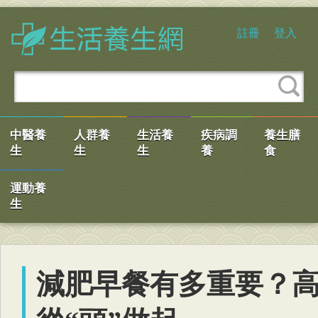
註冊
登入
中醫養
人群養
生活養
疾病調
養生膳
生
生
生
養
食
運動養
生
減肥早餐有多重要？