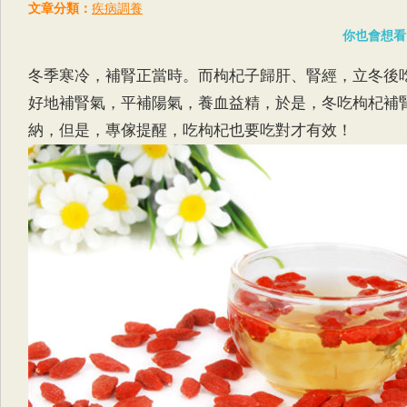
文章分類：
疾病調養
你也會想看
冬季寒冷，補腎正當時。而枸杞子歸肝、腎經，立冬後
好地補腎氣，平補陽氣，養血益精，於是，冬吃枸杞補
納，但是，專傢提醒，吃枸杞也要吃對才有效！