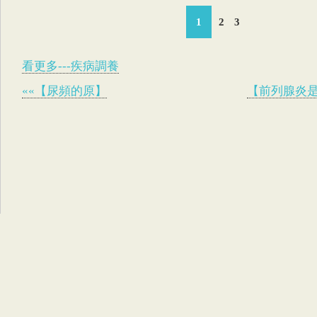
1
2
3
看更多---疾病調養
««【尿頻的原】
【前列腺炎是