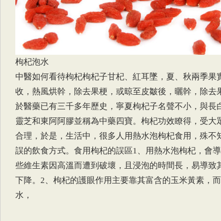
枸杞泡水
中醫如何看待枸杞枸杞子甘杞、紅耳墜，夏、秋兩季果
收，熱風烘幹，除去果梗，或晾至皮皺後，曬幹，除去
於醫藥已有三千多年歷史，寧夏枸杞子名聲不小，與長
靈芝和東阿阿膠並稱為中藥四寶。枸杞功效瞭得，受大
合理，於是，生活中，很多人用熱水泡枸杞食用，殊不
誤的飲食方式。食用枸杞的誤區1、用熱水泡枸杞，會
些維生素因高溫而遭到破壞，且浸泡的時間長，易導致
下降。2、枸杞的護眼作用主要靠其富含的玉米黃素，
水，