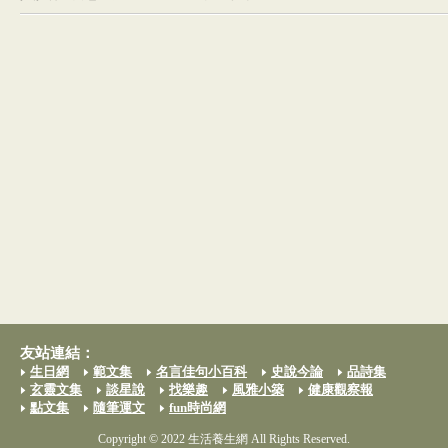
友站連結：
生日網
範文集
名言佳句小百科
史說今論
品詩集
玄靈文集
談星說
找樂趣
風雅小築
健康觀察報
點文集
隨筆運文
fun時尚網
Copyright © 2022 生活養生網 All Rights Reserved.