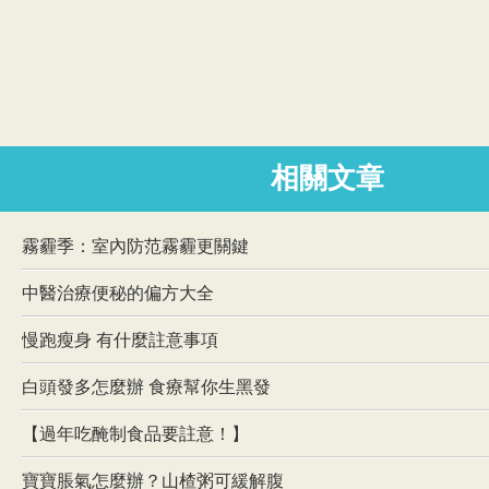
相關文章
霧霾季：室內防范霧霾更關鍵
中醫治療便秘的偏方大全
慢跑瘦身 有什麼註意事項
白頭發多怎麼辦 食療幫你生黑發
【過年吃醃制食品要註意！】
寶寶脹氣怎麼辦？山楂粥可緩解腹