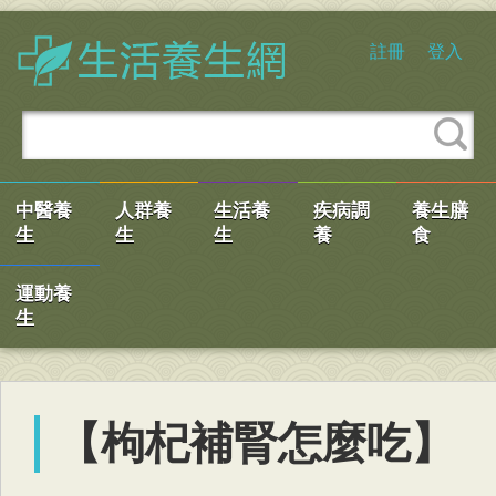
註冊
登入
中醫養
人群養
生活養
疾病調
養生膳
生
生
生
養
食
運動養
生
【枸杞補腎怎麼吃】