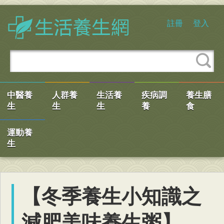
註冊
登入
中醫養
人群養
生活養
疾病調
養生膳
生
生
生
養
食
運動養
生
【冬季養生小知識之
減肥美味養生粥】