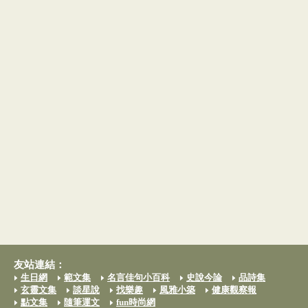
友站連結：
生日網
範文集
名言佳句小百科
史說今論
品詩集
玄靈文集
談星說
找樂趣
風雅小築
健康觀察報
點文集
隨筆運文
fun時尚網