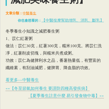
文章分類：
中醫養生
【中醫按摩幫助增乳、消乳、斷乳】
你也會想看的：
冬季養生小知識之減肥養生粥
1、苡仁紅薯粥
做法：苡仁30克，紅薯300克，糯米100克。將苡仁洗
凈，紅薯削皮切塊，與糯米共煮成粥。
功效：苡仁為健脾利水之品，番薯熱量低，有豐富的
纖維素，有刮油減肥，健脾胃、降血脂的功效。
看更多---中醫養生
««【冬至節氣如何養生 要謹防四種高發疾病】
【夏季養生註意什麼 易引發食物中毒】»»