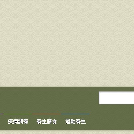
疾病調養
養生膳食
運動養生