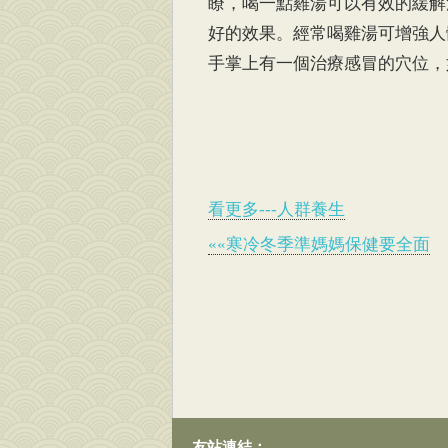
瞭，喝一點雞湯可以有效的緩解
好的效果。經常喝雞湯可增強人
手掌上有一個治療感冒的穴位，
看更多---人群養生
««寒冷冬季準媽媽保健要全面
友站連結：