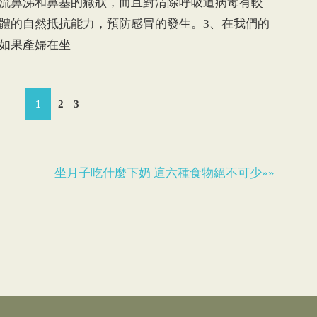
流鼻涕和鼻塞的癥狀，而且對清除呼吸道病毒有較
體的自然抵抗能力，預防感冒的發生。3、在我們的
如果產婦在坐
1
2
3
坐月子吃什麼下奶 這六種食物絕不可少»»