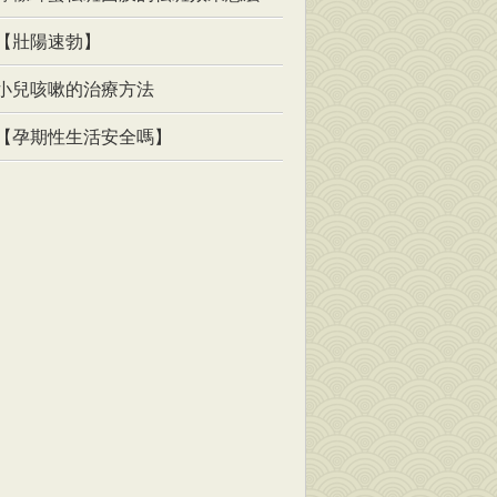
【壯陽速勃】
小兒咳嗽的治療方法
【孕期性生活安全嗎】