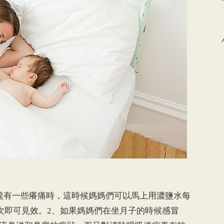
嚨有一些癢痛時，這時候媽媽們可以馬上用濃鹽水每
餘次即可見效。2、如果媽媽們在坐月子的時候感冒