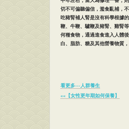
中年左右，當大為修理一番，則
切不可偏聽偏信，濫食亂補，不要
吃豬腎補人腎是沒有科學根據的
鞭、牛鞭、驢鞭及豬腎、雞腎等
何種食物，通過進食進入人體後
白、脂肪、糖及其他營養物質，
看更多---人群養生
««【女性更年期如何保養】