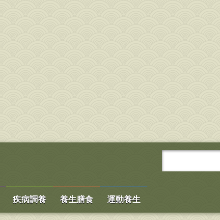
疾病調養
養生膳食
運動養生