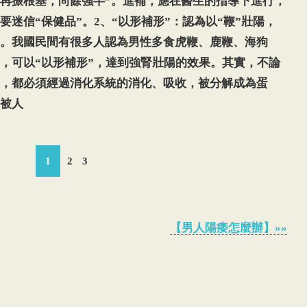
再振根基，尚餘強半”。進補，應在醫生的指導下進行，
迷信“保健品”。2、“以形補形”：認為以“鞭”壯陽，
。我國民間有很多人認為男性多食虎鞭、鹿鞭、海狗
，可以“以形補形”，達到強腎壯陽的效果。其實，不論
，都必須經過消化系統的消化、吸收，被分解成為蛋
被人
1
2
3
【男人陽痿怎麼辦】»»