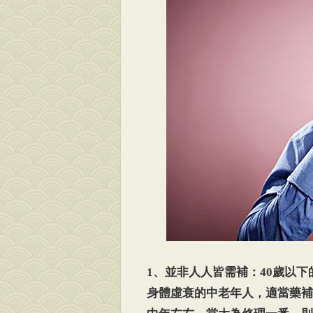
1、並非人人皆需補：40歲以
身體虛衰的中老年人，適當藥補