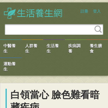
註冊
登入
中醫養
人群養
生活養
疾病調
養生膳
生
生
生
養
食
運動養
生
白領當心 臉色難看暗
藏疾病