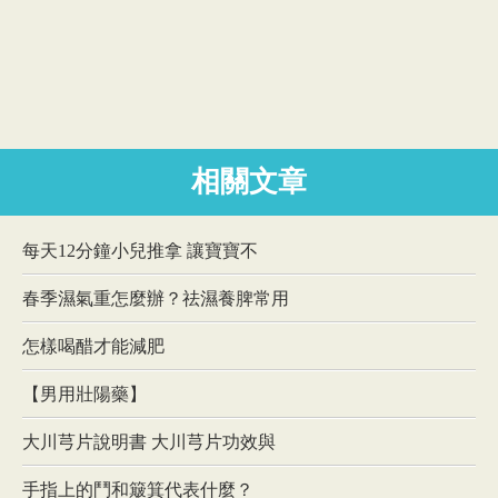
相關文章
每天12分鐘小兒推拿 讓寶寶不
春季濕氣重怎麼辦？祛濕養脾常用
怎樣喝醋才能減肥
【男用壯陽藥】
大川芎片說明書 大川芎片功效與
手指上的鬥和簸箕代表什麼？