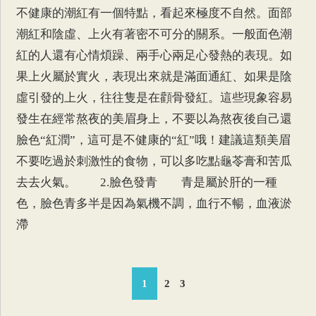
不健康的潮紅有一個特點，看起來極度不自然。面部
潮紅和陰虛、上火有著密不可分的關系。一般面色潮
紅的人還有心情煩躁、兩手心兩足心發熱的表現。如
果上火屬於實火，表現出來就是滿面通紅、如果是陰
虛引發的上火，往往隻是在顴骨發紅。這些現象容易
發生在經常熬夜的美眉身上，不要以為熬夜後自己還
臉色“紅潤”，這可是不健康的“紅”哦！建議這類美眉
不要吃過於刺激性的食物，可以多吃點龜苓膏和苦瓜
去去火氣。 2.臉色發青 青是屬於肝的一種
色，臉色青多半是因為氣機不調，血行不暢，血液淤
滯
1
2
3