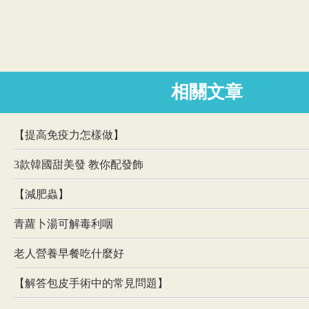
相關文章
【提高免疫力怎樣做】
3款韓國甜美發 教你配發飾
【減肥蟲】
青蘿卜湯可解毒利咽
老人營養早餐吃什麼好
【解答包皮手術中的常見問題】