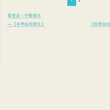
1
2
看更多---中醫養生
««【冬季如何養生】
【秋季如何