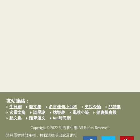
友站連結：
生日網
範文集
名言佳句小百科
史說今論
品詩集
玄靈文集
談星說
找樂趣
風雅小築
健康觀察報
點文集
隨筆運文
fun時尚網
Copyright © 2022 生活養生網 All Rights Reserved.
請尊重智慧財產權，轉載請標明出處及網址