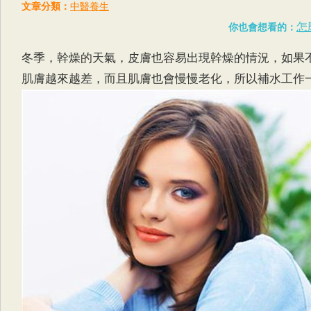
文章分類：
中醫養生
怎
你也會想看的：
冬季，幹燥的天氣，皮膚也容易出現幹燥的情況，如果
肌膚越來越差，而且肌膚也會慢慢老化，所以補水工作