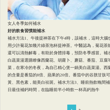
女人冬季如何補水
好的飲食習慣能補水
補水方法1、午後提神茶在下午4時，該補水，這時大腦
用少許菊花加幾片綠茶泡杯提神茶。中醫認為，菊花茶
還可以清熱解毒，有助於身體排毒，預防冬季感冒。補
白蔬菜湯選購瞭像西蘭花、胡蘿卜、蘑菇、番茄、豆腐
菜，在寒冷的冬夜，為自己精心煲一鍋美白蔬菜湯。西
的含量是番茄的8倍、蘋果的20倍。番茄中的谷胱甘肽
黃、黑色素，能美白祛斑。補水方法3、睡前熱飲晚間
日最佳補鈣時間，在臨睡前半小時飲一杯高鈣熱牛