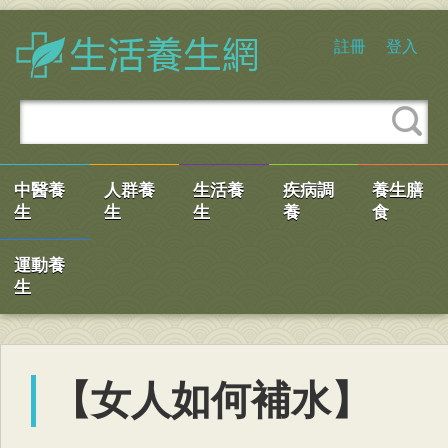
註冊
登入
中醫養
人群養
生活養
疾病調
養生膳
生
生
生
養
食
運動養
生
【女人如何補水】