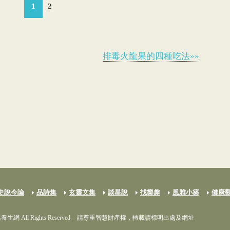
1
2
排毒火龍果的四種吃法»»
史說今論
品詩集
玄靈文集
談星說
找樂趣
風雅小築
健康
養生網 All Rights Reserved.
請尊重智慧財產權，轉載請標明出處及網址