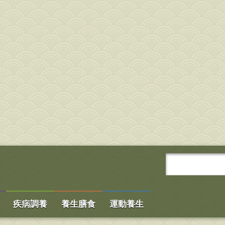
疾病調養
養生膳食
運動養生