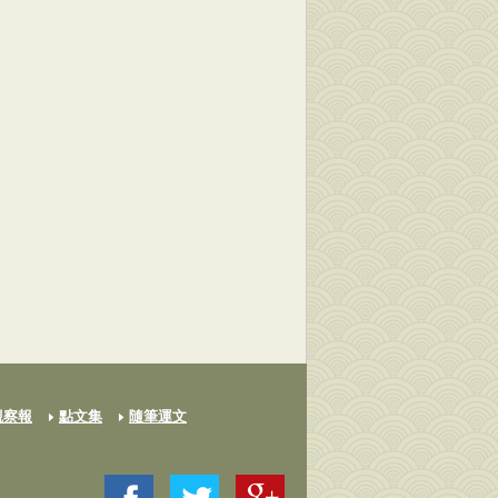
觀察報
點文集
隨筆運文