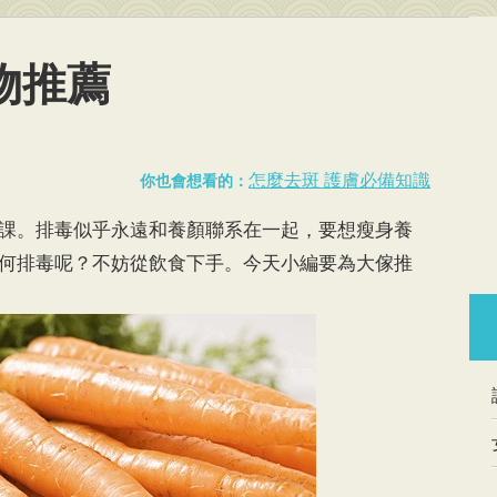
物推薦
怎麼去斑 護膚必備知識
你也會想看的：
課。排毒似乎永遠和養顏聯系在一起，要想瘦身養
何排毒呢？不妨從飲食下手。今天小編要為大傢推