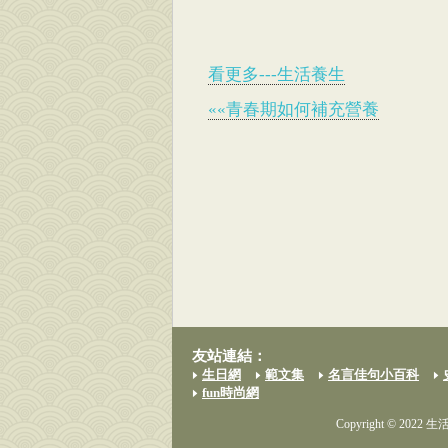
看更多---生活養生
««青春期如何補充營養
友站連結：
生日網
範文集
名言佳句小百科
fun時尚網
Copyright © 2022 生活