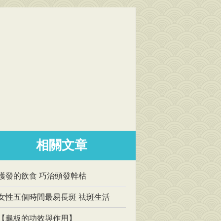
相關文章
護發的飲食 巧治頭發幹枯
女性五個時間最易長斑 祛斑生活
【龜板的功效與作用】