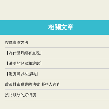
相關文章
按摩豐胸方法
【為什麼月經有血塊】
【灌腸的好處和壞處】
【泡腳可以祛濕嗎】
蘆薈排毒膠囊的功效 哪些人適宜
預防皺紋的好習慣