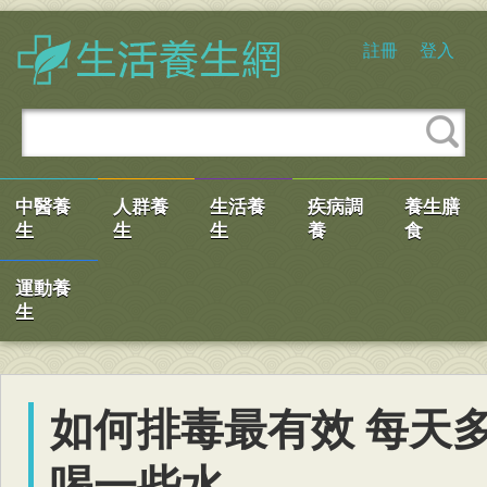
註冊
登入
中醫養
人群養
生活養
疾病調
養生膳
生
生
生
養
食
運動養
生
如何排毒最有效 每天
喝一些水