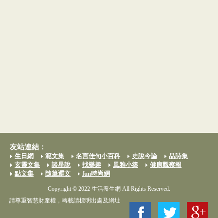
友站連結：
生日網
範文集
名言佳句小百科
史說今論
品詩集
玄靈文集
談星說
找樂趣
風雅小築
健康觀察報
點文集
隨筆運文
fun時尚網
Copyright © 2022 生活養生網 All Rights Reserved.
請尊重智慧財產權，轉載請標明出處及網址