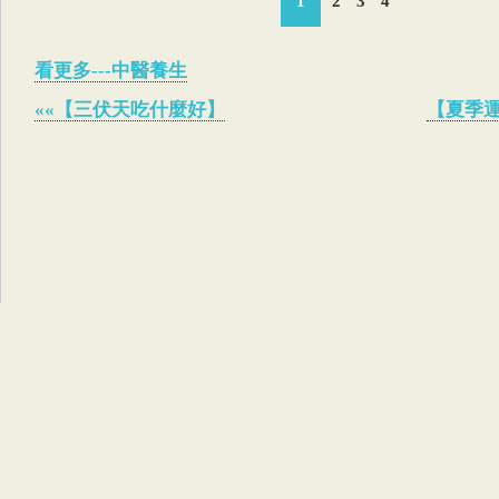
1
2
3
4
看更多---中醫養生
««【三伏天吃什麼好】
【夏季運