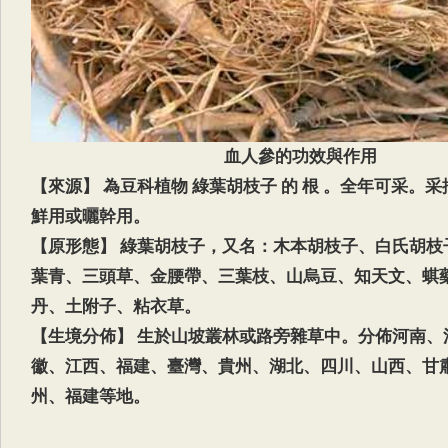
血人參的功效與作用
【來源】 為豆科植物 綠葉胡枝子 的 根 。全年可采。
鮮用或曬幹用。
【原形態】 綠葉胡枝子，又名：木本胡枝子、白氏胡枝
葉青、三頭草、金腰帶、三葉枝、山烏豆、知天文、蜞
丹、土附子、粘衣草。
【生境分佈】 生於山坡叢林或路旁雜草中。分佈河南、
徽、江西、福建、臺灣、貴州、湖北、四川、山西、甘
州、福建等地。