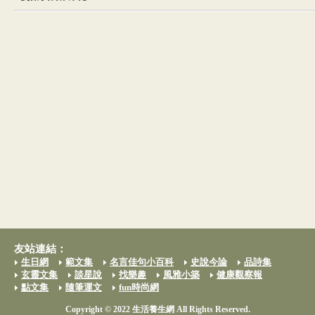
友站連結：
生日網
範文集
名言佳句小百科
史說今論
品詩集
玄靈文集
談星說
找樂趣
風雅小築
健康觀察報
點文集
隨筆運文
fun時尚網
Copyright © 2022 生活養生網 All Rights Reserved.