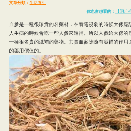
文章分類：
生活養生
【冠心
你也會想看的：
血參是一種很珍貴的名藥材，在看電視劇的時候大傢應
人生病的時候會吃一些人參來進補。所以人參給大傢的
一種很名貴的滋補的藥物。其實血參除瞭有滋補的作用
的藥用價值的。