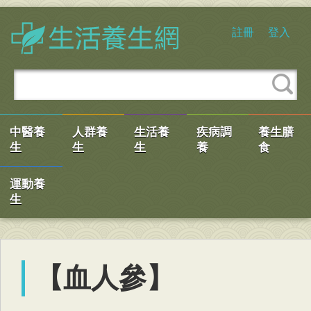
註冊
登入
中醫養
人群養
生活養
疾病調
養生膳
生
生
生
養
食
運動養
生
【血人參】