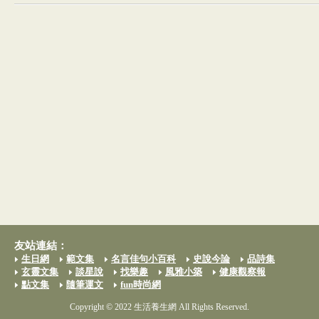
友站連結：
生日網
範文集
名言佳句小百科
史說今論
品詩集
玄靈文集
談星說
找樂趣
風雅小築
健康觀察報
點文集
隨筆運文
fun時尚網
Copyright © 2022 生活養生網 All Rights Reserved.