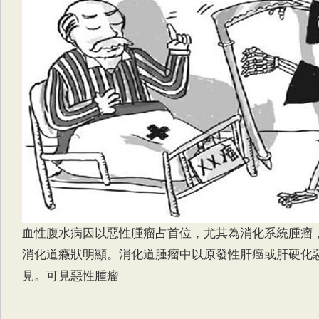
血性腹水病因以惡性腫瘤占首位，尤其為消化系統腫瘤
消化道癥狀明顯。消化道腫瘤中以原發性肝癌或肝硬化
見。可見惡性腫瘤