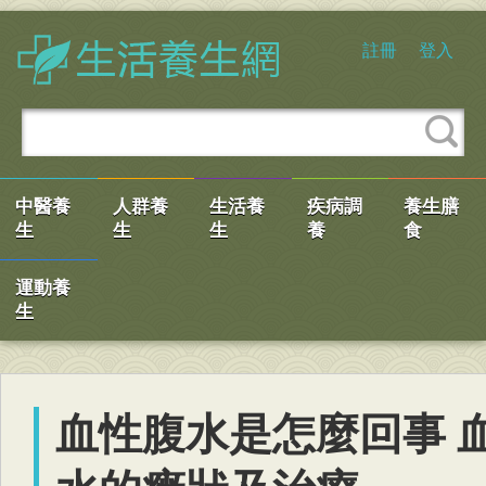
註冊
登入
中醫養
人群養
生活養
疾病調
養生膳
生
生
生
養
食
運動養
生
血性腹水是怎麼回事 