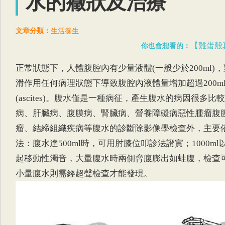
水的癥狀及治療
文章分類：
生活養生
【雞蛋殼
你也會想看的：
正常狀態下，人體腹腔內有少量液體(一般少於200ml)
滑作用任何病理狀態下導致腹腔內液體量增加超過200m
(ascites)。腹水僅是一種病征，產生腹水的病因很多
病、肝臟病、腹膜病、腎臟病、營養障礙病惡性腫瘤腹
瘤、結締組織疾病等腹水的診斷除影像學檢查外，主要
法：腹水達500ml時，可用肘膝位叩診法證實；1000m
起移動性濁音，大量腹水時兩側脅腹膨出如蛙腹，檢查
小量腹水則需經超聲檢查才能發現。