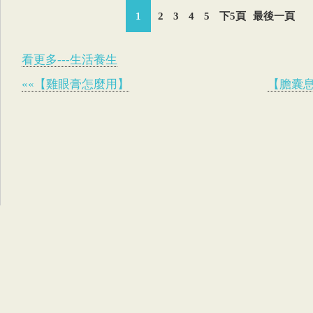
1
2
3
4
5
下5頁
最後一頁
看更多---生活養生
««【雞眼膏怎麼用】
【膽囊息