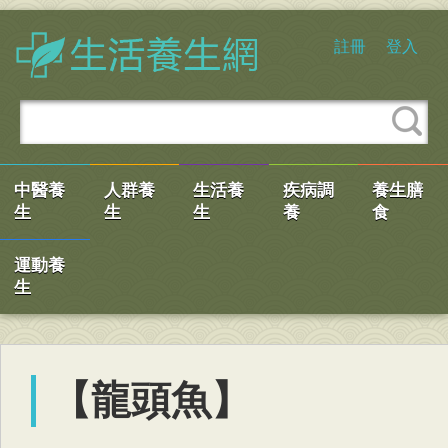
註冊
登入
中醫養
人群養
生活養
疾病調
養生膳
生
生
生
養
食
運動養
生
【龍頭魚】