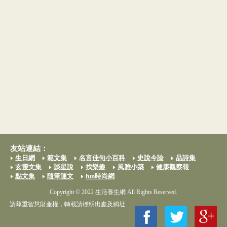
友站連結：
生日網
範文集
名言佳句小百科
史說今論
品詩集
玄靈文集
談星說
找樂趣
風雅小築
健康觀察報
點文集
隨筆運文
fun時尚網
Copyright © 2022 生活養生網 All Rights Reserved.
請尊重智慧財產權，轉載請標明出處及網址