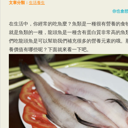
文章分類：
生活養生
你也會
在生活中，你經常的吃魚麼？魚類是一種很有營養的食
就是魚類的一種，龍頭魚是一種含有蛋白質非常高的魚
們吃龍頭魚是可以幫助我們補充很多的營養元素的哦。
養價值有哪些呢？下面就來看一下吧。