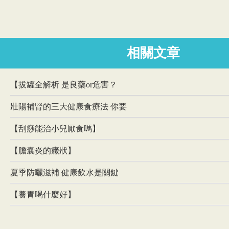
相關文章
【拔罐全解析 是良藥or危害？
壯陽補腎的三大健康食療法 你要
【刮痧能治小兒厭食嗎】
【膽囊炎的癥狀】
夏季防曬滋補 健康飲水是關鍵
【養胃喝什麼好】