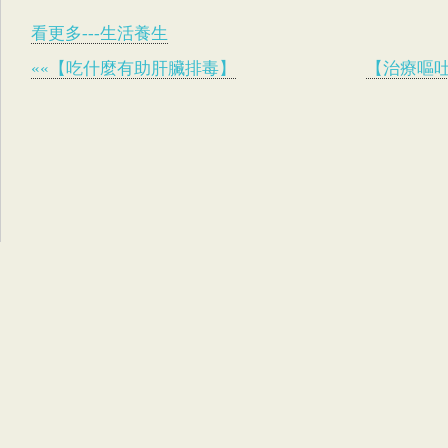
看更多---生活養生
««【吃什麼有助肝臟排毒】
【治療嘔吐