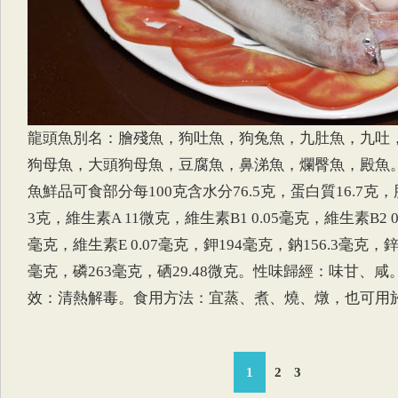
龍頭魚別名：膾殘魚，狗吐魚，狗兔魚，九肚魚，九吐
狗母魚，大頭狗母魚，豆腐魚，鼻涕魚，爛臀魚，殿魚
魚鮮品可食部分每100克含水分76.5克，蛋白質16.7克，
3克，維生素A 11微克，維生素B1 0.05毫克，維生素B2 0
毫克，維生素E 0.07毫克，鉀194毫克，鈉156.3毫克，鋅1
毫克，磷263毫克，硒29.48微克。性味歸經：味甘、
效：清熱解毒。食用方法：宜蒸、煮、燒、燉，也可用
1
2
3