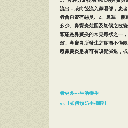
1、鼻腔分泌物增多此為鼻竇炎
流出，或向後流入鼻咽部，患者
者會自覺有惡臭。2、鼻塞一側
多少、鼻竇炎范圍及氣候之改變
頭痛是鼻竇炎的常見癥狀之一，
致。鼻竇炎所發生之疼痛不僅限
礙鼻竇炎患者可有嗅覺減退，或
看更多---生活養生
««【如何預防手機脖】