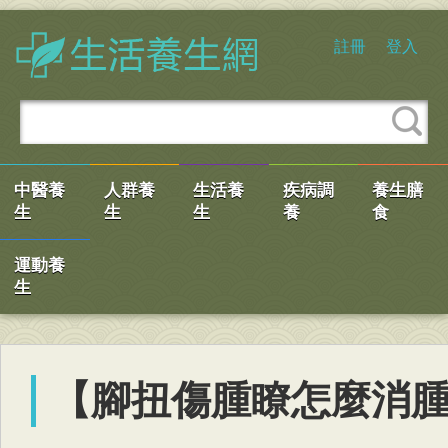
註冊
登入
中醫養
人群養
生活養
疾病調
養生膳
生
生
生
養
食
運動養
生
【腳扭傷腫瞭怎麼消