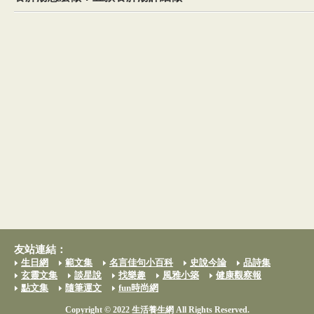
友站連結：
生日網
範文集
名言佳句小百科
史說今論
品詩集
玄靈文集
談星說
找樂趣
風雅小築
健康觀察報
點文集
隨筆運文
fun時尚網
Copyright © 2022 生活養生網 All Rights Reserved.