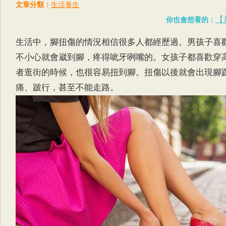
文章分類：
生活養生
【
你也會想看的：
生活中，腳扭傷的情況相信很多人都經歷過。男孩子喜
不小心就會崴到腳，疼得呲牙咧嘴的。女孩子都喜歡穿
者逛街的時候，也很容易扭到腳。扭傷以後就會出現腳
痛、跛行，甚至不能走路。