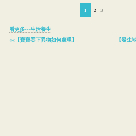
1
2
3
看更多---生活養生
««【寶寶吞下異物如何處理】
【發生地