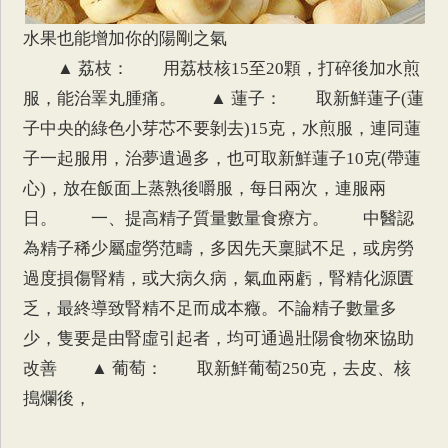
水果也能增加你的陽剛之氣
▲ 荔枝： 用荔枝核15至20顆，打碎後加水煎
服，能治睪丸腫痛。 ▲ 蓮子： 取新鮮蓮子(蓮
子中央的綠色小芽芯不要剝去)15克，水煎服，連同蓮
子一起服用，治夢遺過多，也可取新鮮蓮子10克(帶蓮
心)，放在飯面上蒸熟後嚼服，每日兩次，連服兩
日。 一、提高精子質量數量食療方。 中醫認
為精子稀少屬虛勞范疇，多因先天稟賦不足，或房勞
過度損傷腎精，或大病久病，氣血兩虧，腎精化源匱
乏，最終導致腎精不足而成本癥。不論精子數量多
少，隻要是由腎虛引起者，均可通過壯陽食物來協助
改善 ▲ 葡萄： 取新鮮葡萄250克，去皮、核
搗爛後，