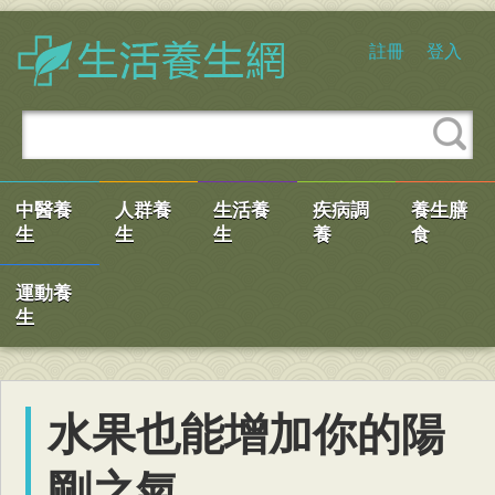
註冊
登入
中醫養
人群養
生活養
疾病調
養生膳
生
生
生
養
食
運動養
生
水果也能增加你的陽
剛之氣