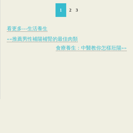
1
2
3
看更多---生活養生
««推薦男性補陽補腎的最佳肉類
食療養生：中醫教你怎樣壯陽»»