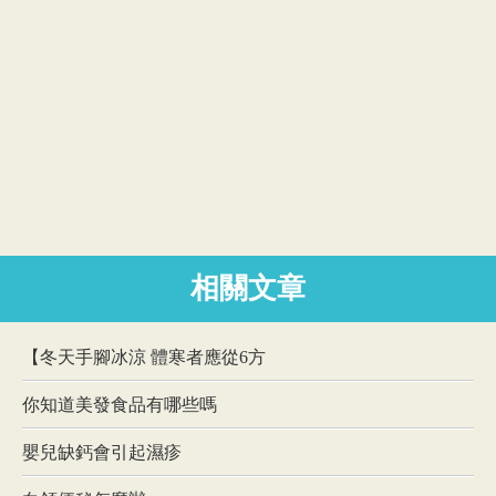
相關文章
【冬天手腳冰涼 體寒者應從6方
你知道美發食品有哪些嗎
嬰兒缺鈣會引起濕疹