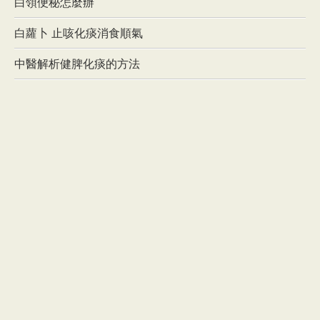
白領便秘怎麼辦
白蘿卜 止咳化痰消食順氣
中醫解析健脾化痰的方法