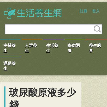
註冊
登入
中醫養
人群養
生活養
疾病調
養生膳
生
生
生
養
食
運動養
生
玻尿酸原液多少
錢