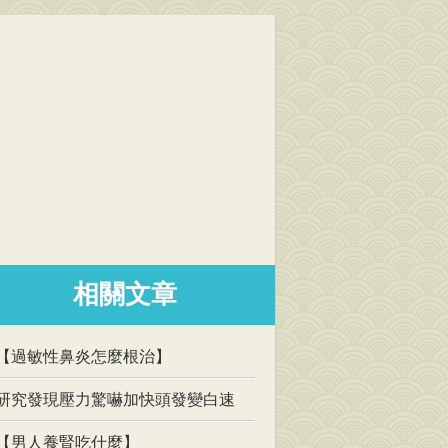
相關文章
【過敏性鼻炎怎麼根治】
研究發現壓力驚嚇加快頭發變白速
【男人養腎吃什麼】