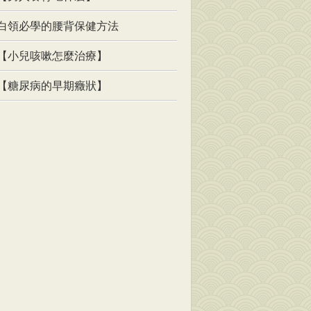
白領必學的腰背保健方法
【小兒咳嗽怎麼治療】
【糖尿病的早期癥狀】