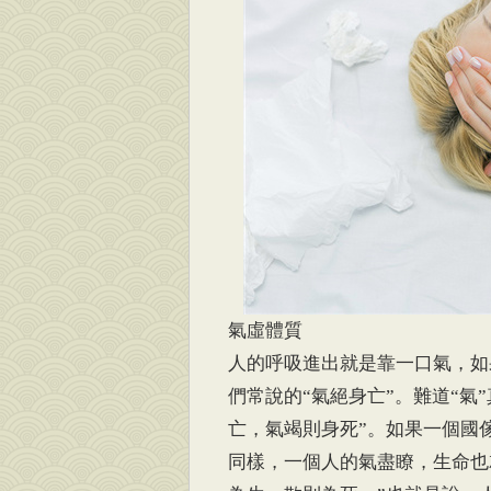
氣虛體質
人的呼吸進出就是靠一口氣，如
們常說的“氣絕身亡”。難道“氣
亡，氣竭則身死”。如果一個國
同樣，一個人的氣盡瞭，生命也