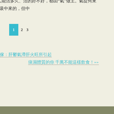
人能活多久、活的好不好，都由“氣”做主。氣從何來
吸中來的，但中
1
2
3
專傢：肝鬱氣滯肝火旺所引起
痰濕體質的你 千萬不能這樣飲食！»»