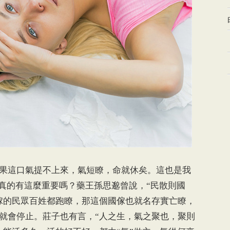
果這口氣提不上來，氣短瞭，命就休矣。這也是我
”真的有這麼重要嗎？藥王孫思邈曾說，“民散則國
傢的民眾百姓都跑瞭，那這個國傢也就名存實亡瞭，
就會停止。莊子也有言，“人之生，氣之聚也，聚則