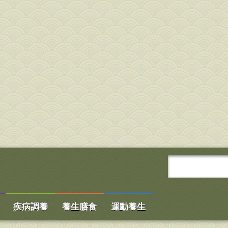
疾病調養
養生膳食
運動養生