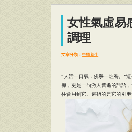
女性氣虛易
調理
文章分類：
中醫養生
“人活一口氣，佛爭一炷香。”
禪，更是一句激人奮進的話語，
往會用到它。這指的是它的引申