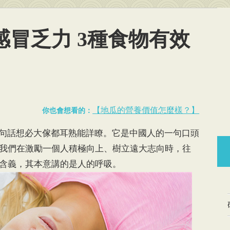
感冒乏力 3種食物有效
【地瓜的營養價值怎麼樣？】
你也會想看的：
這句話想必大傢都耳熟能詳瞭。它是中國人的一句口頭
我們在激勵一個人積極向上、樹立遠大志向時，往
含義，其本意講的是人的呼吸。