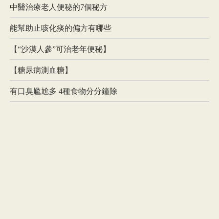
中醫治療老人便秘的7個秘方
能幫助止咳化痰的偏方有哪些
【“沙漠人參”可治老年便秘】
【糖尿病測血糖】
有口臭尷尬多 4種食物分分鐘除