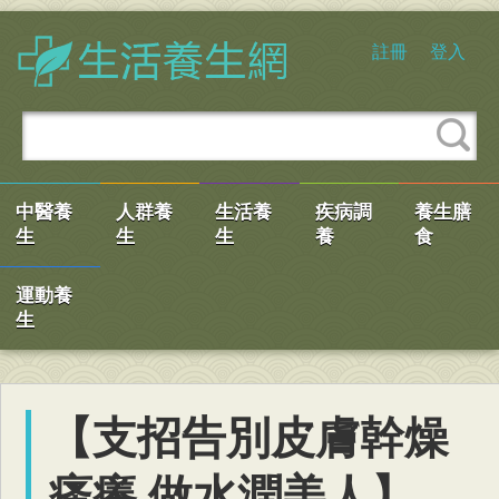
註冊
登入
中醫養
人群養
生活養
疾病調
養生膳
生
生
生
養
食
運動養
生
【支招告別皮膚幹燥
瘙癢 做水潤美人】