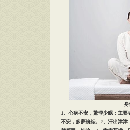
身
1、心病不安，驚悸少眠：主要
不安，多夢紛紜。2、汗出津津