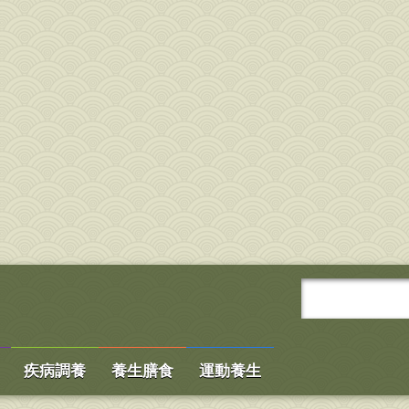
疾病調養
養生膳食
運動養生