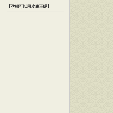
【孕婦可以用皮康王嗎】