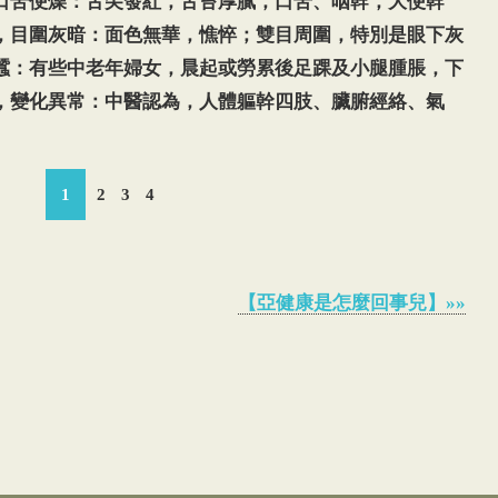
口苦便燥：舌尖發紅，舌苔厚膩，口苦、咽幹，大便幹
，目圍灰暗：面色無華，憔悴；雙目周圍，特別是眼下灰
蠶：有些中老年婦女，晨起或勞累後足踝及小腿腫脹，下
，變化異常：中醫認為，人體軀幹四肢、臟腑經絡、氣
1
2
3
4
【亞健康是怎麼回事兒】»»