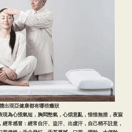
體出現亞健康都有哪些癥狀
表現為心慌氣短，胸悶憋氣，心煩意亂，惶惶無措，夜寐
，經常感冒：經常自汗、盜汗、出虛汗，自己稍不註意，