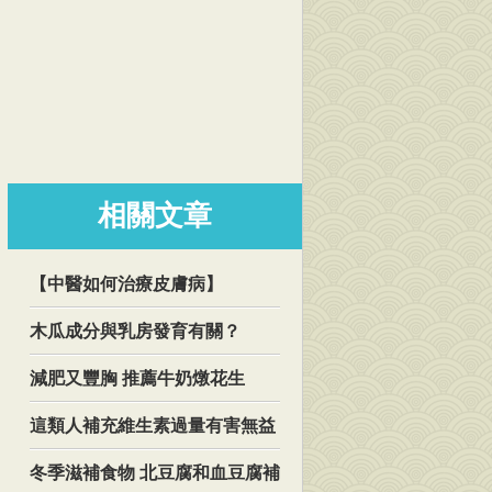
相關文章
【中醫如何治療皮膚病】
木瓜成分與乳房發育有關？
減肥又豐胸 推薦牛奶燉花生
這類人補充維生素過量有害無益
冬季滋補食物 北豆腐和血豆腐補