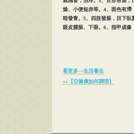
就感冒，怕冷。3、舌赤苔垢，
燥、小便短赤等。4、面色有滯
暗發青。5、四肢發脹，目下臥
眼皮腫脹、下垂。6、指甲成像
看更多---生活養生
««【亞健康如何調理】