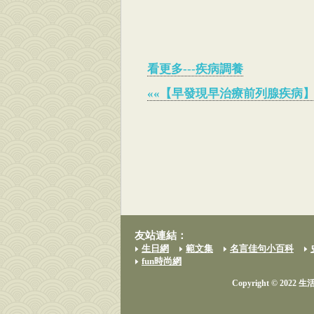
看更多---疾病調養
««【早發現早治療前列腺疾病
友站連結：
生日網
範文集
名言佳句小百科
fun時尚網
Copyright © 2022 生活