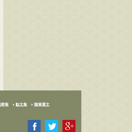
觀察報
點文集
隨筆運文