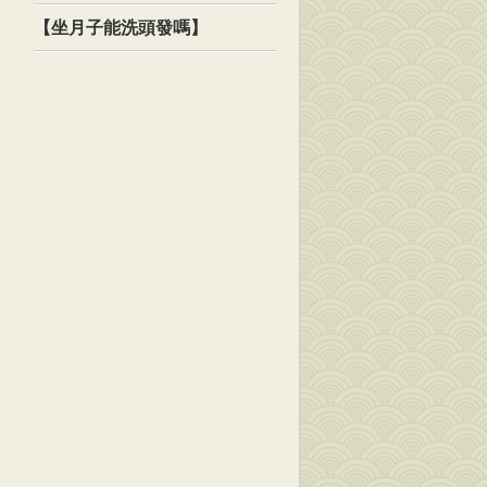
【坐月子能洗頭發嗎】