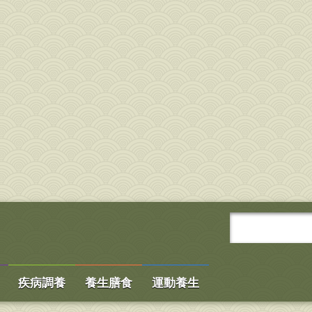
疾病調養
養生膳食
運動養生