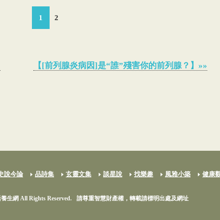
1
2
】
【[前列腺炎病因]是“誰”殘害你的前列腺？】»»
史說今論
品詩集
玄靈文集
談星說
找樂趣
風雅小築
健康
養生網 All Rights Reserved.
請尊重智慧財產權，轉載請標明出處及網址