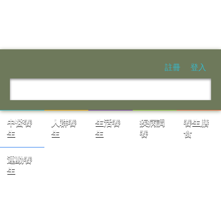
註冊
登入
中醫養
人群養
生活養
疾病調
養生膳
生
生
生
養
食
運動養
生