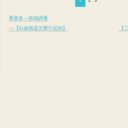
1
2
3
看更多---疾病調養
««【白血病是怎麼引起的】
【二