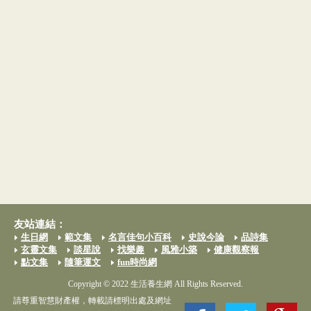
友站連結：
生日網
範文集
名言佳句小百科
史說今論
品詩集
玄靈文集
談星說
找樂趣
風雅小築
健康觀察報
點文集
隨筆運文
fun時尚網
Copyright © 2022 生活養生網 All Rights Reserved.
請尊重智慧財產權，轉載請標明出處及網址