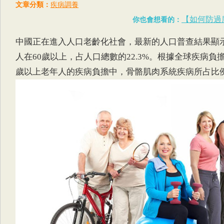
文章分類：
疾病調養
【如何防過
你也會想看的：
中國正在進入人口老齡化社會，最新的人口普查結果顯示
人在60歲以上，占人口總數的22.3%。根據全球疾病負
歲以上老年人的疾病負擔中，骨骼肌肉系統疾病所占比例達