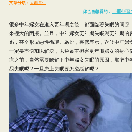
文章分類：
人群養生
【那些習
你也會想看的：
很多中年婦女在進入更年期之後，都面臨著失眠的問題
來極大的困擾。並且，中年婦女更年期失眠與更年期的
系，甚至形成惡性循環。為此，專傢表示，對於中年婦
一定要盡快加以解決，以免嚴重損害更年期婦女的身心
療之前，自然需要瞭解下中年婦女失眠的原因，那麼中
易失眠呢？一旦患上失眠要怎麼緩解呢？