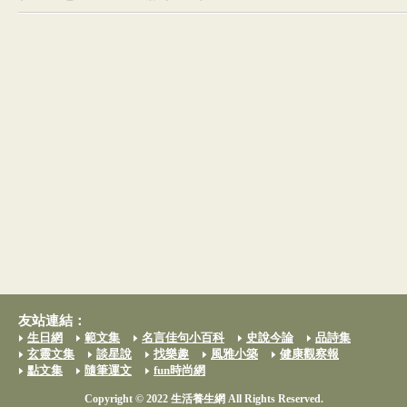
友站連結：
生日網
範文集
名言佳句小百科
史說今論
品詩集
玄靈文集
談星說
找樂趣
風雅小築
健康觀察報
點文集
隨筆運文
fun時尚網
Copyright © 2022 生活養生網 All Rights Reserved.