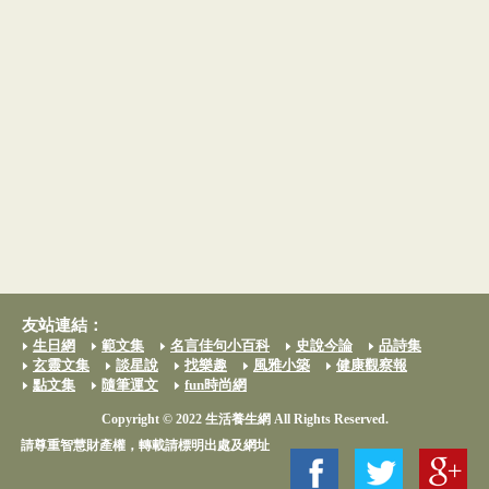
友站連結：
生日網
範文集
名言佳句小百科
史說今論
品詩集
玄靈文集
談星說
找樂趣
風雅小築
健康觀察報
點文集
隨筆運文
fun時尚網
Copyright © 2022 生活養生網 All Rights Reserved.
請尊重智慧財產權，轉載請標明出處及網址