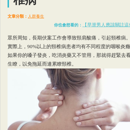
文章分類：
人群養生
【早泄男人應該關註這
你也會想看的：
眾所周知，長期伏案工作會導致頸肩酸痛，引起頸椎病
實際上，90%以上的頸椎病患者均有不同程度的咽喉炎
如果你的嗓子發炎，吃消炎藥又不管用，那就得趕緊去
生瞭，以免拖延而連累瞭頸椎。