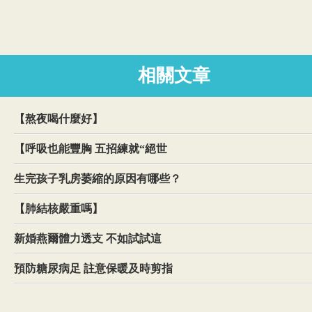
相關文章
【熬夜喝什麼好】
【呼吸也能豐胸 五招練就“絕世
生完孩子乳房萎縮的原因有哪些？
【肺結核嚴重嗎】
新婚燕爾體力透支 不如試試這
預防糖尿病足 註意保暖及時剪指