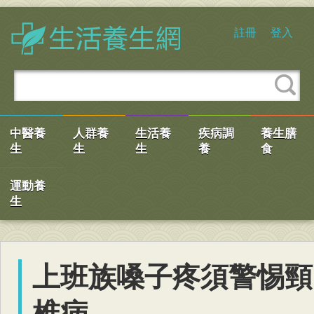
註冊
登入
中醫養
人群養
生活養
疾病調
養生膳
生
生
生
養
食
運動養
生
上班族嗓子疼須警惕頸
椎病