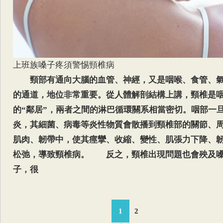
上班族嗓子疼須警惕頸椎病
頸部有通向大腦的血管、神經，又是咽喉、食管、
的通道，地位非常重要。從人體解剖結構上講，頸椎是
的“鄰居”，兩者之間的淋巴循環關系相當密切。咽部一
炎，其細菌、病毒等炎性物質會散播到頸椎部的關節、
肌肉、韌帶中，使其痙攣、收縮、變性、肌張力下降、
松弛，導致頸椎病。 反之，頸椎出現問題也會殃及
子，很
1
2