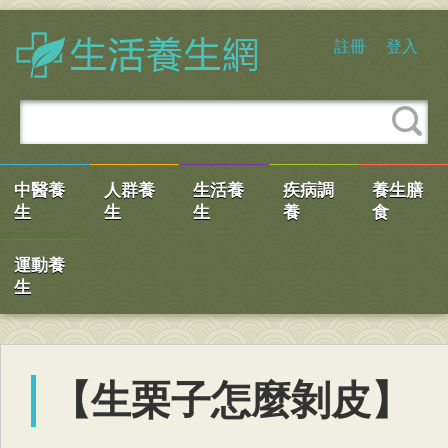
註冊
登入
中醫養
人群養
生活養
疾病調
養生膳
生
生
生
養
食
運動養
生
【生栗子怎麼剝皮】