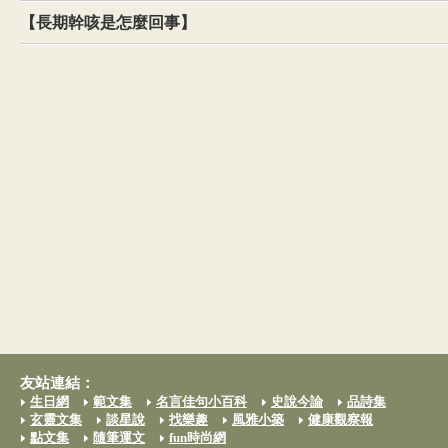
【長期幹咳是怎麼回事】
友站連結：
生日網
範文集
名言佳句小百科
史說今論
品詩集
玄靈文集
談星說
找樂趣
風雅小築
健康觀察報
點文集
隨筆運文
fun時尚網