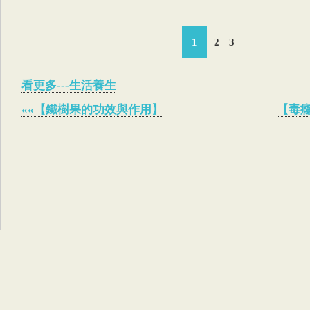
1
2
3
看更多---生活養生
««【鐵樹果的功效與作用】
【毒癮