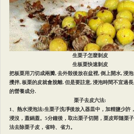
生栗子怎麼剝皮
生板栗快速剝皮
把板栗用刀切成兩瓣, 去外殼後放在盆裡, 倒上開水, 浸
攪拌, 板栗的皮就會脫離. 但是要註意, 浸泡時間不宜過長
的營養成分.
栗子去皮六法:
1、熱水浸泡法:生栗子洗凈後放入器皿中，加精鹽少許
浸沒，蓋鍋蓋。5分鐘後，取出栗子切開，栗皮即隨栗
法去除栗子皮，省時、省力。