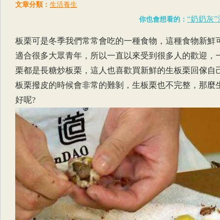
文章分類：
生活養生
“奶奶灰
你也會想看的：
板栗可是冬季我們常常會吃的一種食物，這種食物新鮮
適合很多大眾青年，所以一直以來受到很多人的歡迎，
栗都是長糖炒板栗，這人也喜歡買新鮮的生板栗回傢自
板栗撥皮的時候會非常的難剝，生板栗也不完整，那麼
好呢?