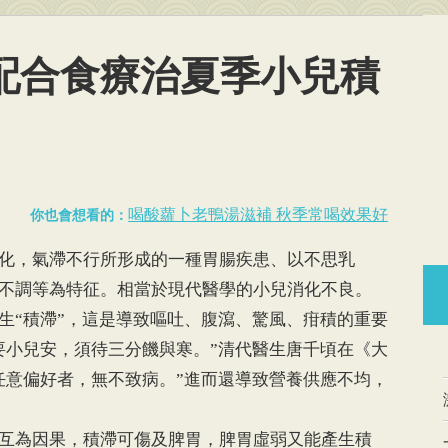
配合食療治夏季小兒積
喝酸蘿卜老鴨湯滋補 秋季常喝效果好
你也會想看的：
化，氣滯不行所形成的一種胃腸疾患、以不思乳
不調等為特征。相當於現代醫學的小兒消化不良。
生“積滯”，這是導致嘔吐、腹瀉、驚風、疳積的重要
要小兒安，須待三分饑與寒。”清代醫生唐千頃在《大
任意偏好者，無不致病。”進而還導致營養供應不均，
互為因果，積滯可傷及脾胃，脾胃虛弱又能產生積