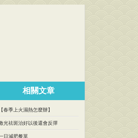
相關文章
【春季上火濕熱怎麼辦】
激光祛斑治好以後還會反彈
一日減肥餐單