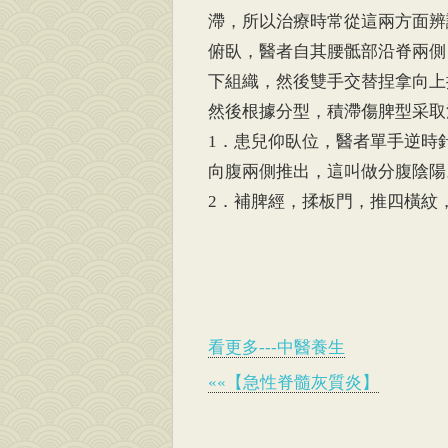
滯，所以治療時常從這兩方面辨
俯臥，醫者自其腰骶部沿脊兩側
下組織，然後雙手交替捏拿向上
然後根據分型，積滯傷脾型采取
1．患兒仰臥位，醫者單手逆時
向腹兩側推出，這叫做分腹陰陽
2．補脾經，揉板門，推四橫紋
看更多---中醫養生
««【急性脊髓灰質炎】