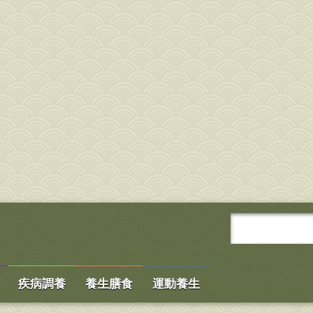
疾病調養
養生膳食
運動養生