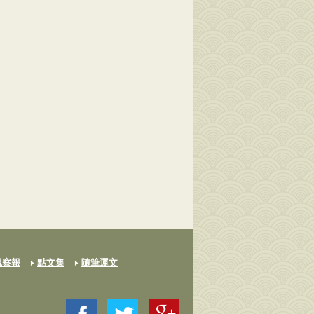
觀察報
點文集
隨筆運文