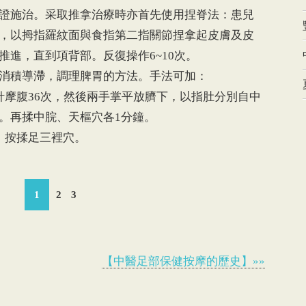
證施治。采取推拿治療時亦首先使用捏脊法：患兒
，以拇指羅紋面與食指第二指關節捏拿起皮膚及皮
推進，直到項背部。反復操作6~10次。
消積導滯，調理脾胃的方法。手法可加：
針摩腹36次，然後兩手掌平放臍下，以指肚分別自中
。再揉中脘、天樞穴各1分鐘。
，按揉足三裡穴。
1
2
3
【中醫足部保健按摩的歷史】»»