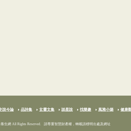
史說今論
品詩集
玄靈文集
談星說
找樂趣
風雅小築
健康
養生網 All Rights Reserved.
請尊重智慧財產權，轉載請標明出處及網址