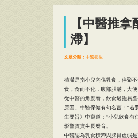
【中醫推拿
滯】
文章分類：
中醫養生
積滯是指小兒內傷乳食，停聚不
食，食而不化，腹部脹滿，大便
從中醫的角度看，飲食過飽易產
原因。中醫保健有句名言：“若
生要旨》中寫道：“小兒飲食有
影響寶寶生長發育。
中醫認為乳食積滯與脾胃虛弱是