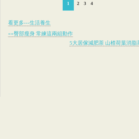
1
2
3
4
看更多---生活養生
««臀部瘦身 常練這兩組動作
5大居傢減肥茶 山楂荷葉消脂茶