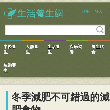
註冊
登入
中醫養
人群養
生活養
疾病調
養生膳
生
生
生
養
食
運動養
生
冬季減肥不可錯過的減
肥食物