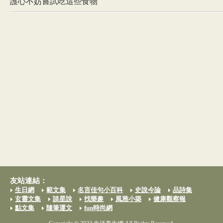
護心不妨嘗試吃這些食物
友站連結：
生日網
範文集
名言佳句小百科
史說今論
品詩集
玄靈文集
談星說
找樂趣
風雅小築
健康觀察報
點文集
隨筆運文
fun時尚網