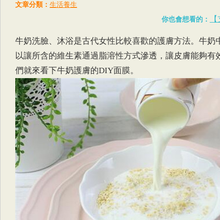
文章分類：
生活養生
【
你也會想看的：
牛奶洗臉、沐浴是古代女性比較喜歡的護膚方法。牛奶
以讓所含的維生素通過脂溶性方式滲透，讓皮膚能夠有
們就來看下牛奶護膚的DIY面膜。