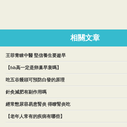
相關文章
王菲青睞中醫 堅信養生要趁早
【fsh高一定是卵巢早衰嗎】
吃五谷饅頭可預防白發的原理
針灸減肥有副作用嗎
經常憋尿容易患腎炎 得瞭腎炎吃
【老年人常有的疾病有哪些】