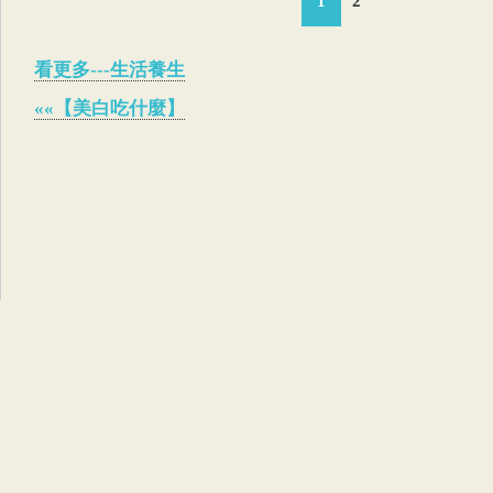
1
2
看更多---生活養生
««【美白吃什麼】