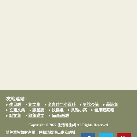
友站連結：
生日網
範文集
名言佳句小百科
史說今論
品詩集
玄靈文集
談星說
找樂趣
風雅小築
健康觀察報
點文集
隨筆運文
fun時尚網
Copyright © 2022 生活養生網 All Rights Reserved.
請尊重智慧財產權，轉載請標明出處及網址