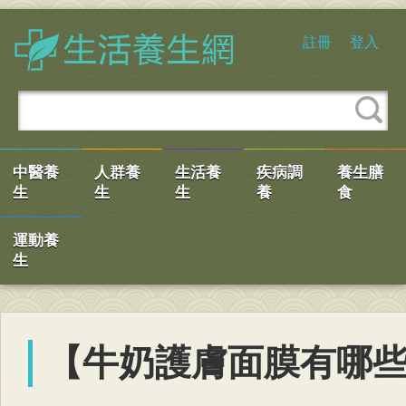
註冊
登入
中醫養
人群養
生活養
疾病調
養生膳
生
生
生
養
食
運動養
生
【牛奶護膚面膜有哪