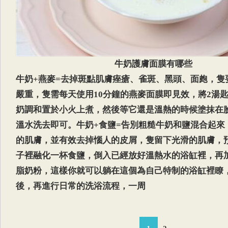
牛奶護膚面膜有哪些
牛奶+燕麥=去掉斑點肌膚痤瘡、雀斑、黑頭、面皰，隻
嚴重，隻需每天使用10分鐘的燕麥面膜即見效，將2湯
奶調和置於小火上煮，然後等它還是溫熱的時候塗抹在臉
溫水洗去即可。牛奶+食鹽=告別粗糙牛奶和鹽混合起來
的肌膚，並有效去掉惱人的皮屑，隻留下光滑的肌膚，
子裡融化一杯食鹽，倒入已經放好溫熱水的浴缸裡，再
脂奶粉，這樣你就可以躺在這個為自己特制的浴缸裡瞭，
後，再進行日常的洗浴流程，一周